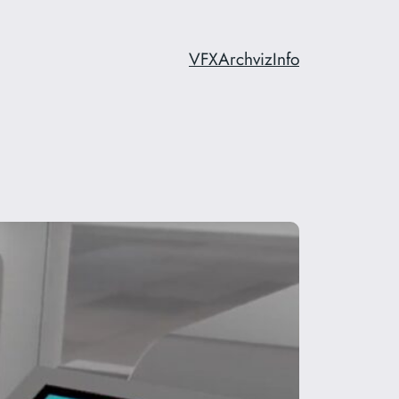
VFX
Archviz
Info