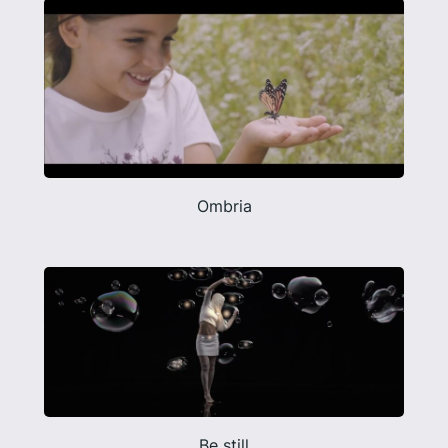
Ombria
Be still